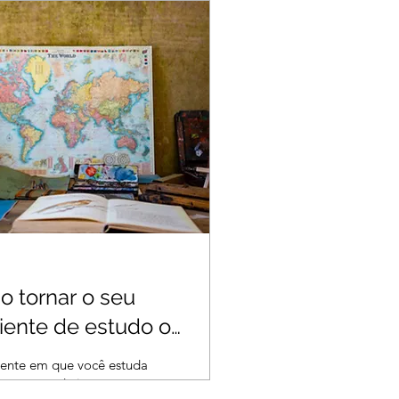
 tornar o seu
ente de estudo o
 produtivo possível
ente em que você estuda
er um grande impacto na