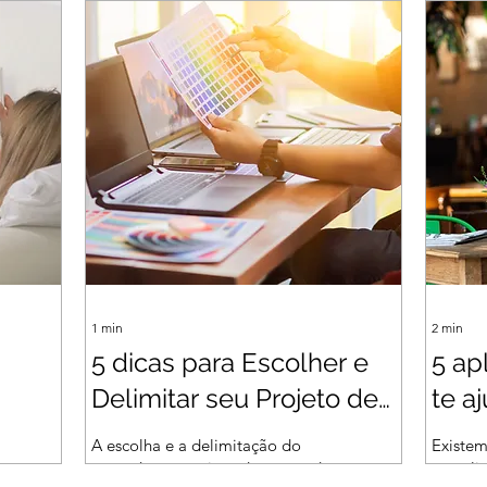
é uma oportunidade incrível de
sua cap
expandir nossos horizontes e
absorve
conhecer novas...
ambient
1
min
2
min
5 dicas para Escolher e
5 ap
Delimitar seu Projeto de
te a
tos
Mestrado
A escolha e a delimitação do
Existem
tema de um projeto de mestrado
os apli