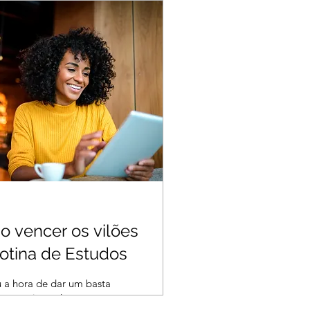
santes para utilizar como
nta de aprendizado, veja
.
 vencer os vilões
otina de Estudos
 a hora de dar um basta
lões que impedem nossa