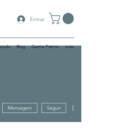
Entrar
studo
Blog
Ganhe Prêmio
mais
Mais ações
Mensagem
Seguir