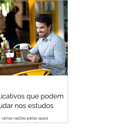
acidade de aprender e
r informações. Se o seu
e não for...
licativos que podem
judar nos estudos
 várias razões pelas quais
cativos de estudo são