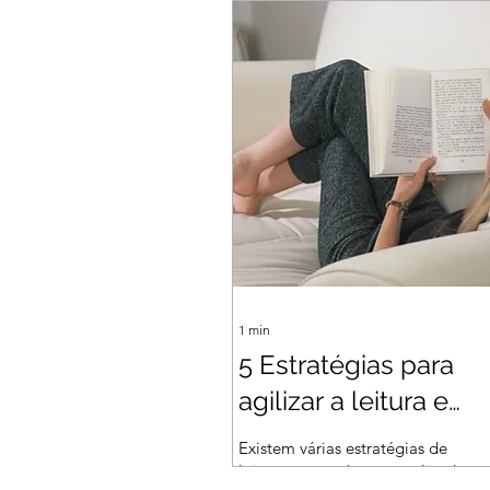
objetivo expor assuntos que
envolvem o mundo social.
Geralmente têm caráter...
1
min
5 Estratégias para
agilizar a leitura e
interpretação de tex
Existem várias estratégias de
em inglês.
leitura que podem ser aplicadas