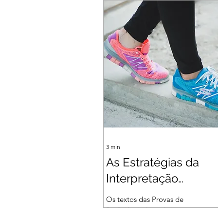
3
min
As Estratégias da
Interpretação
Comparativa
Os textos das Provas de
Proficiência Linguística tem como