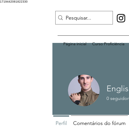
1719442081822330
Página inicial
Curso Proficiência
Engli
0
seguidor
Power Mind
Perfil
Comentários do fórum