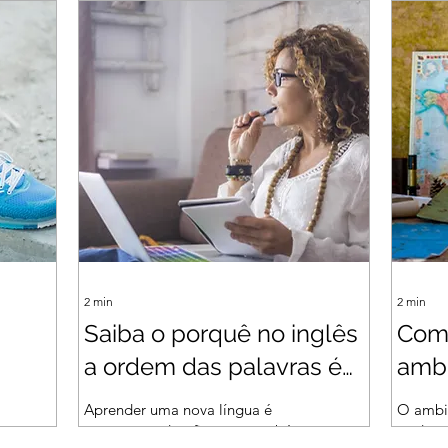
2
min
2
min
Saiba o porquê no inglês
Como
a ordem das palavras é
ambi
"toda trocada".
mais
Aprender uma nova língua é
O ambi
sempre um desafio, mas também
pode t