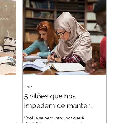
estudos eficiente e produtiva ao
rotina 
mesmo tempo em que trabalham
preocup
e têm tempo...
sozinho
1
min
5 vilões que nos
impedem de manter
bom
uma Rotina de Estudos"
Você já se perguntou por que é
rado
tão difícil manter uma rotina de