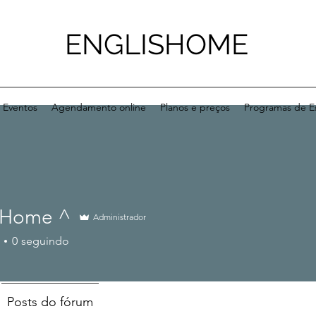
ENGLISHOME
Eventos
Agendamento online
Planos e preços
Programas de E
sHome ^
Administrador
0
seguindo
+
4
Posts do fórum