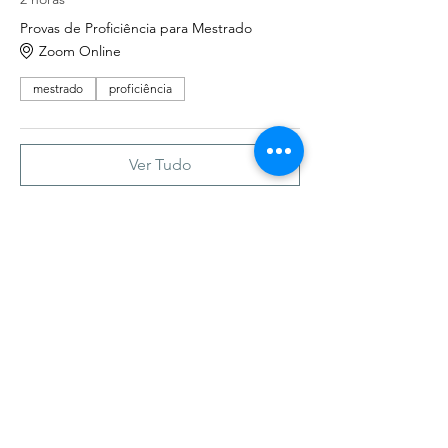
Provas de Proficiência para Mestrado
Zoom Online
mestrado
proficiência
Ver Tudo
Ingressos
Vendas encerradas
Tipo de ingresso
Reservado
Mais informações
Preço