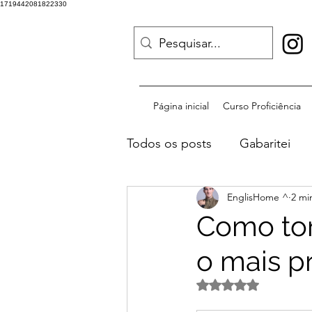
1719442081822330
Página inicial
Curso Proficiência
Todos os posts
Gabaritei
EnglisHome ^
2 mi
Publique-se
Como tor
o mais p
Avaliado com NaN d