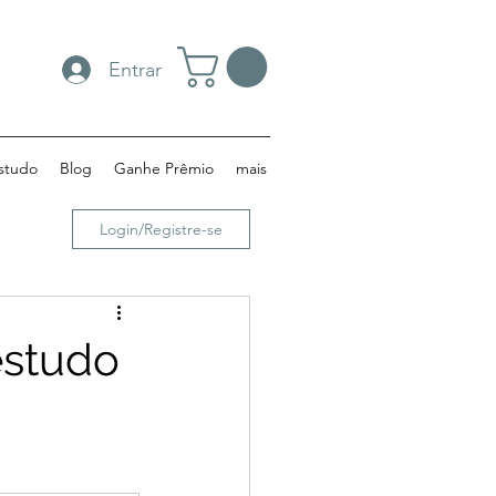
Entrar
studo
Blog
Ganhe Prêmio
mais
Login/Registre-se
estudo